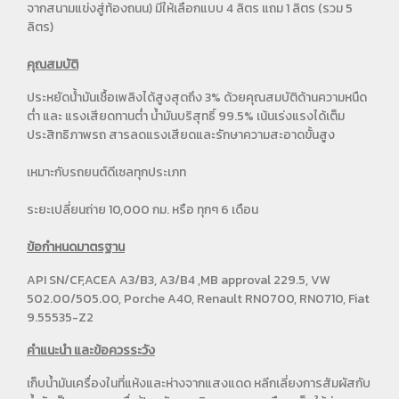
จากสนามแข่งสู่ท้องถนน) มีให้เลือกแบบ 4 ลิตร แถม 1 ลิตร (รวม 5
ลิตร)
คุณสมบัติ
ประหยัดน้ํามันเชื้อเพลิงได้สูงสุดถึง 3% ด้วยคุณสมบัติด้านความหนืด
ต่ำ และ แรงเสียดทานต่ำ น้ำมันบริสุทธิ์ 99.5% เน้นเร่งแรงได้เต็ม
ประสิทธิภาพรถ สารลดแรงเสียดและรักษาความสะอาดขั้นสูง
เหมาะกับรถยนต์ดีเซลทุกประเภท
ระยะเปลี่ยนถ่าย 10,000 กม. หรือ ทุกๆ 6 เดือน
ข้อกำหนดมาตรฐาน
API SN/CF,ACEA A3/B3, A3/B4 ,MB approval 229.5, VW
502.00/505.00, Porche A40, Renault RN0700, RN0710, Fiat
9.55535-Z2
คำแนะนำ และข้อควรระวัง
เก็บน้ำมันเครื่องในที่แห้งและห่างจากแสงแดด หลีกเลี่ยงการสัมผัสกับ