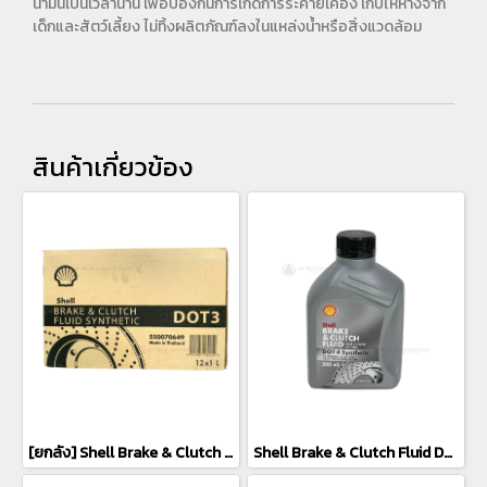
น้ำมันเป็นเวลานาน เพื่อป้องกันการเกิดการระคายเคือง เก็บให้ห่างจาก
เด็กและสัตว์เลี้ยง ไม่ทิ้งผลิตภัณฑ์ลงในแหล่งน้ำหรือสิ่งแวดล้อม
สินค้าเกี่ยวข้อง
[ยกลัง] Shell Brake & Clutch Fluid DOT 3 Synthetic น้ำมันเบรค & คลัทช์ (12x1L)
Shell Brake & Clutch Fluid DOT 4 Synthetic น้ำมันเบรค & คลัทช์ มาตราฐานสูง (500ML.)