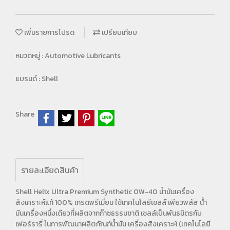
เพิ่มรายการโปรด
เปรียบเทียบ
หมวดหมู่ :
Automotive Lubricants
แบรนด์ :
Shell
Share
รายละเอียดสินค้า
Shell Helix Ultra Premium Synthetic 0W-40 น้ำมันเครื่อง
สังเคราะห์แท้ 100% เกรดพรีเมี่ยม ใช้เทคโนโลยีเชลล์ เพียวพลัส น้ํา
มันเครื่องหนึ่งเดียวที่ผลิตจากก๊าซธรรมชาติ เชลล์เป็นพันธมิตรกับ
เฟอร์รารี่ ในการพัฒนาผลิตภัณฑ์น้ํามัน เครื่องสังเคราะห์ (เทคโนโลยี