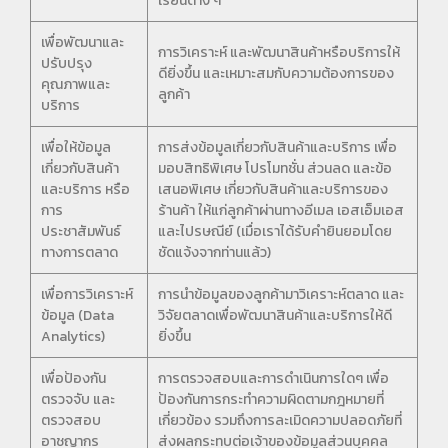
เรียนต่าง ๆ
เพื่อพัฒนาและ
การวิเคราะห์ และพัฒนาสินค้าหรือบริการให้
ปรับปรุง
ดียิ่งขึ้น และเหมาะสมกับความต้องการของ
คุณภาพและ
ลูกค้า
บริการ
เพื่อให้ข้อมูล
การส่งข้อมูลเกี่ยวกับสินค้าและบริการ เพื่อ
เกี่ยวกับสินค้า
มอบสิทธิพิเศษ โปรโมทชั่น ส่วนลด และข้อ
และบริการ หรือ
เสนอพิเศษ เกี่ยวกับสินค้าและบริการของ
การ
ร้านค้า ให้แก่ลูกค้าผ่านทางอีเมล เอสเอ็มเอส
ประชาสัมพันธ์
และไปรษณีย์ (เมื่อเราได้รับคำยินยอมโดย
ทางการตลาด
ชัดแจ้งจากท่านแล้ว)
เพื่อการวิเคราะห์
การนำข้อมูลของลูกค้ามาวิเคราะห์ตลาด และ
ข้อมูล (Data
วิจัยตลาดเพื่อพัฒนาสินค้าและบริการให้ดี
Analytics)
ยิ่งขึ้น
เพื่อป้องกัน
การตรวจสอบและการดำเนินการใดๆ เพื่อ
ตรวจจับ และ
ป้องกันการกระทำความผิดตามกฎหมายที่
ตรวจสอบ
เกี่ยวข้อง รวมถึงการละเมิดความปลอดภัยที่
อาชญากร
ส่งผลกระทบต่อเจ้าของข้อมูลส่วนบุคคล