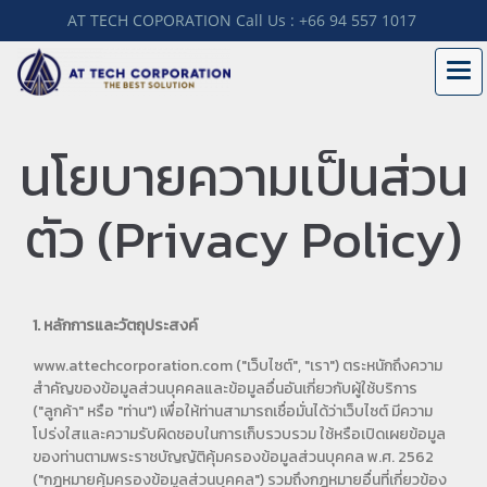
AT TECH COPORATION Call Us : +66 94 557 1017
นโยบายความเป็นส่วน
ตัว (Privacy Policy)
1. หลักการและวัตถุประสงค์
www.attechcorporation.com ("เว็บไซต์", "เรา") ตระหนักถึงความ
สำคัญของข้อมูลส่วนบุคคลและข้อมูลอื่นอันเกี่ยวกับผู้ใช้บริการ
("ลูกค้า" หรือ "ท่าน") เพื่อให้ท่านสามารถเชื่อมั่นได้ว่าเว็บไซต์ มีความ
โปร่งใสและความรับผิดชอบในการเก็บรวบรวม ใช้หรือเปิดเผยข้อมูล
ของท่านตามพระราชบัญญัติคุ้มครองข้อมูลส่วนบุคคล พ.ศ. 2562
("กฎหมายคุ้มครองข้อมูลส่วนบุคคล") รวมถึงกฎหมายอื่นที่เกี่ยวข้อง