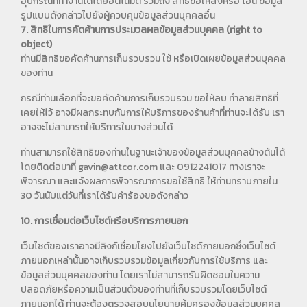
อุปกรณ์ที่ทำงานได้โดยอัตโนมัติ รวมถึง สิทธิขอให้ส่งหรือ โอน ข้อมูล
รูปแบบดังกล่าวไปยังผู้ควบคุมข้อมูลส่วนบุคคลอื่น
7. สิทธิในการคัดค้านการประมวลผลข้อมูลส่วนบุคคล (right to
object)
ท่านมีสิทธิขอคัดค้านการเก็บรวบรวม ใช้ หรือเปิดเผยข้อมูลส่วนบุคคล
ของท่าน
กรณีท่านเลือกที่จะขอคัดค้านการเก็บรวบรวม ขอให้ลบ ทำลายสิทธิที่
เคยให้ไว้ อาจมีผลกระทบกับการให้บริการของร้านค้าที่ท่านจะได้รับ เรา
อาจจะไม่สามารถให้บริการในบางส่วนได้
ท่านสามารถใช้สิทธิของท่านในฐานะเจ้าของข้อมูลส่วนบุคคลข้างต้นได้
โดยติดต่อมาที่ gavin@attcor.com และ 0912241017 ทางเราจะ
พิจารณา และแจ้งผลการพิจารณาการขอใช้สิทธิ ให้ท่านทราบภายใน
30 วันนับแต่วันที่เราได้รับคำร้องขอดังกล่าว
10. การเชื่อมต่อเว็บไซต์หรือบริการภายนอก
เว็บไซต์ของเราอาจมีลิงก์เชื่อมโยงไปยังเว็บไซต์ภายนอกซึ่งเว็บไซต์
ภายนอกเหล่านั้นอาจเก็บรวบรวมข้อมูลเกี่ยวกับการใช้บริการ และ
ข้อมูลส่วนบุคคลของท่าน โดยเราไม่สามารถรับผิดชอบในความ
ปลอดภัยหรือความเป็นส่วนตัวของท่านที่เก็บรวบรวมโดยเว็บไซต์
ภายนอกได้ ท่านจะต้องตรวจสอบนโยบายคุ้มครองข้อมูลส่วนบุคคล