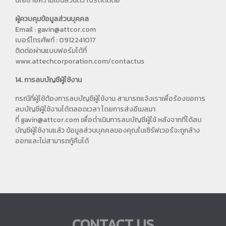
นโยบายความเป็นส่วนตัว โปรดติดต่อ
ผู้ควบคุมข้อมูลส่วนบุคคล
Email : gavin@attcor.com
เบอร์โทรศัพท์ : 0912241017
ติดต่อผ่านแบบฟอร์มได้ที่
www.attechcorporation.com/contactus
14. การลบบัญชีผู้ใช้งาน
กรณีที่ผู้ใช้ต้องการลบบัญชีผู้ใช้งาน สามารถแจ้งเราเพื่อร้องขอการ
ลบบัญชีผู้ใช้งานได้ตลอดเวลา โดยการส่งอีเมลมา
ที่ gavin@attcor.com เพื่อดำเนินการลบบัญชีผู้ใช้ หลังจากที่ได้ลบ
บัญชีผู้ใช้งานแล้ว ข้อมูลส่วนบุคคลของคุณในเซิร์ฟเวอร์จะถูกล้าง
ออกและไม่สามารถกู้คืนได้
CONTACT US