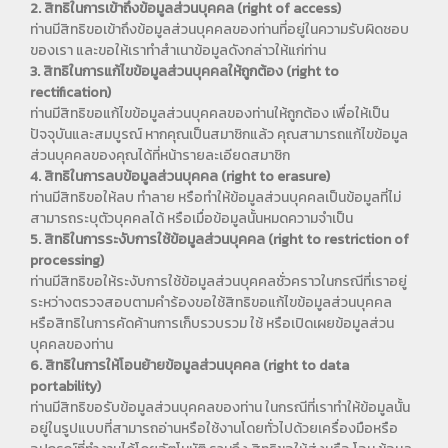
2. สิทธิในการเข้าถึงข้อมูลส่วนบุคคล (right of access)
ท่านมีสิทธิขอเข้าถึงข้อมูลส่วนบุคคลของท่านที่อยู่ในความรับผิดชอบ
ของเรา และขอให้เราทำสำเนาข้อมูลดังกล่าวให้แก่ท่าน
3. สิทธิในการแก้ไขข้อมูลส่วนบุคคลให้ถูกต้อง (right to
rectification)
ท่านมีสิทธิขอแก้ไขข้อมูลส่วนบุคคลของท่านให้ถูกต้อง เพื่อให้เป็น
ปัจจุบันและสมบูรณ์ หากคุณเป็นสมาชิกแล้ว คุณสามารถแก้ไขข้อมูล
ส่วนบุคคลของคุณได้ที่หน้ารายละเอียดสมาชิก
4. สิทธิในการลบข้อมูลส่วนบุคคล (right to erasure)
ท่านมีสิทธิขอให้ลบ ทำลาย หรือทำให้ข้อมูลส่วนบุคคลเป็นข้อมูลที่ไม่
สามารถระบุตัวบุคคลได้ หรือเมื่อข้อมูลนั้นหมดความจำเป็น
5. สิทธิในการระงับการใช้ข้อมูลส่วนบุคคล (right to restriction of
processing)
ท่านมีสิทธิขอให้ระงับการใช้ข้อมูลส่วนบุคคลชั่วคราวในกรณีที่เราอยู่
ระหว่างตรวจสอบตามคำร้องขอใช้สิทธิขอแก้ไขข้อมูลส่วนบุคคล
หรือสิทธิในการคัดค้านการเก็บรวบรวม ใช้ หรือเปิดเผยข้อมูลส่วน
บุคคลของท่าน
6. สิทธิในการให้โอนย้ายข้อมูลส่วนบุคคล (right to data
portability)
ท่านมีสิทธิขอรับข้อมูลส่วนบุคคลของท่าน ในกรณีที่เราทำให้ข้อมูลนั้น
อยู่ในรูปแบบที่สามารถอ่านหรือใช้งานโดยทั่วไปด้วยเครื่องมือหรือ