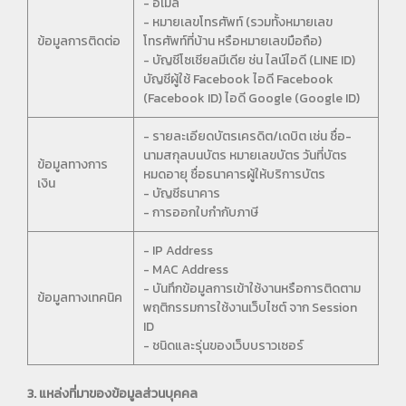
- อีเมล
- หมายเลขโทรศัพท์ (รวมทั้งหมายเลข
ข้อมูลการติดต่อ
โทรศัพท์ที่บ้าน หรือหมายเลขมือถือ)
- บัญชีโซเชียลมีเดีย ช่น ไลน์ไอดี (LINE ID)
บัญชีผู้ใช้ Facebook ไอดี Facebook
(Facebook ID) ไอดี Google (Google ID)
- รายละเอียดบัตรเครดิต/เดบิต เช่น ชื่อ-
นามสกุลบนบัตร หมายเลขบัตร วันที่บัตร
ข้อมูลทางการ
หมดอายุ ชื่อธนาคารผู้ให้บริการบัตร
เงิน
- บัญชีธนาคาร
- การออกใบกำกับภาษี
- IP Address
- MAC Address
- บันทึกข้อมูลการเข้าใช้งานหรือการติดตาม
ข้อมูลทางเทคนิค
พฤติกรรมการใช้งานเว็บไซต์ จาก Session
ID
- ชนิดและรุ่นของเว็บบราวเซอร์
3. แหล่งที่มาของข้อมูลส่วนบุคคล