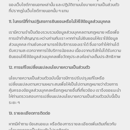
ของเว็บไซต์ภายนอกเหล่านั้น และปฏิบัติตามนโยบายความเป็นส่วนตัว
ที่ปรากฏในเว็บไซต์ภายนอกนั้น ๆ แทน
11. ในกรณีที่ท่านปฏิเสธการยินยอมหรือไม่ให้ใช้ข้อมูลส่วนบุคคล
เรามีความจำเป็นต้องรวบรวมข้อมูลส่วนบุคคลตามกฎหมาย หรือเพื่อ
การเข้าทำสัญญาระหว่างท่านกับเรา หากท่านไม่ยินยอมให้เราใช้ข้อมูล
ส่วนบุคคล ท่านยังคงสามารถใช้บริการของเราได้ ซึ่งอาจทำให้ท่านได้
รับความสะดวกจากการใช้บริการน้อยลง เนื่องจากบริษัทไม่ได้รับความ
ยินยอมให้ใช้ข้อมูลส่วนบุคคลเพื่อวัตถุประสงค์อย่างเต็มประสิทธิภาพ
12. การแก้ไขเปลี่ยนแปลงนโยบายความเป็นส่วนตัว
นโยบายความเป็นส่วนตัวฉบับนี้อาจมีการปรับปรุงแก้ไขหรือ
เปลี่ยนแปลงตามความเหมาะสมเพื่อให้เป็นไปตามกฎหมายว่าด้วยการ
คุ้มครองข้อมูลส่วนบุคคลหรือกฎหมายอื่นที่เกี่ยวข้อง เราจึงขอแนะนำ
ให้ท่านตรวจสอบการเปลี่ยนแปลงนโยบายความเป็นส่วนตัวฉบับนี้เป็น
ระยะ ๆ
13. รายละเอียดการติดต่อ
หากมีคำถาม ข้อเสนอแนะ หรือต้องการรายละเอียดเพิ่มเติมเกี่ยวกับ