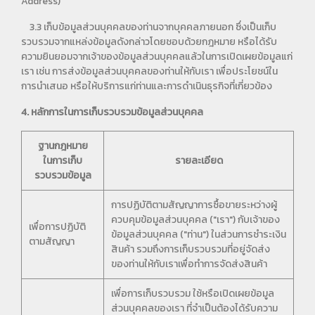
Address)
3.3 เก็บข้อมูลส่วนบุคคลของท่านจากบุคคลภายนอก ซึ่งเป็นเก็บ
รวบรวมจากแหล่งข้อมูลดังกล่าวโดยชอบด้วยกฎหมาย หรือได้รับ
ความยินยอมจากเจ้าของข้อมูลส่วนบุคคลแล้วในการเปิดเผยข้อมูลแก่
เรา เช่น การส่งข้อมูลส่วนบุคคลของท่านให้กับเรา เพื่อประโยชน์ใน
การนำเสนอ หรือให้บริการแก่ท่านและการดำเนินธุรกิจที่เกี่ยวข้อง
4. หลักการในการเก็บรวบรวมข้อมูลส่วนบุคคล
ฐานกฎหมาย
ในการเก็บ
รายละเอียด
รวบรวมข้อมูล
การปฏิบัติตามสัญญาการซื้อขายระหว่างผู้
ควบคุมข้อมูลส่วนบุคคล ("เรา") กับเจ้าของ
เพื่อการปฏิบัติ
ข้อมูลส่วนบุคคล ("ท่าน") ในส่วนการชำระเงิน
ตามสัญญา
สินค้า รวมถึงการเก็บรวบรวมที่อยู่จัดส่ง
ของท่านให้กับเราเพื่อทำการจัดส่งสินค้า
เพื่อการเก็บรวบรวม ใช้หรือเปิดเผยข้อมูล
ส่วนบุคคลของเรา ที่จำเป็นต้องได้รับความ