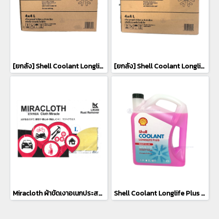
[ยกลัง] Shell Coolant Longlife Plus น้ำยาหล่อเย็นสีชมพู (4x4L)
[ยกลัง] Shell Coolant Longlife Plus น้ำยาหล่อเย็นสีเขียว ขนาด (4x4L)
Miracloth ผ้าขัดเงาอเนกประสงค์ สำหรับขจัดคราบสนิม ในชิ้นงานโลหะต่างๆ (1 ชิ้น/แพ็ค)
Shell Coolant Longlife Plus น้ำยาหล่อเย็นสีชมพู (4L)