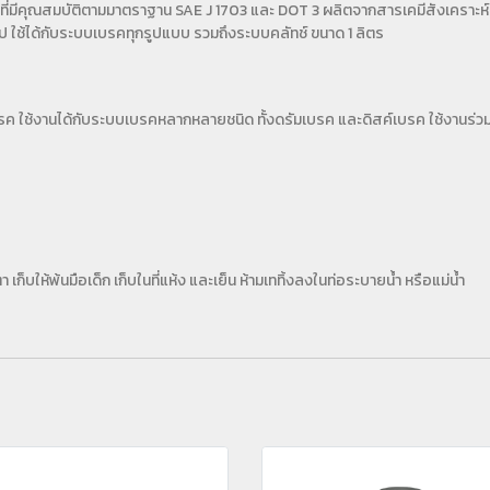
ที่มีคุณสมบัติตามมาตราฐาน SAE J 1703 และ DOT 3 ผลิตจากสารเคมีสังเคราะห์ท
 ใช้ได้กับระบบเบรคทุกรูปแบบ รวมถึงระบบคลัทช์ ขนาด 1 ลิตร
ค ใช้งานได้กับระบบเบรคหลากหลายชนิด ทั้งดรัมเบรค และดิสค์เบรค ใช้งานร่วม
เก็บให้พ้นมือเด็ก เก็บในที่แห้ง และเย็น ห้ามเททิ้งลงในท่อระบายน้ำ หรือแม่น้ำ