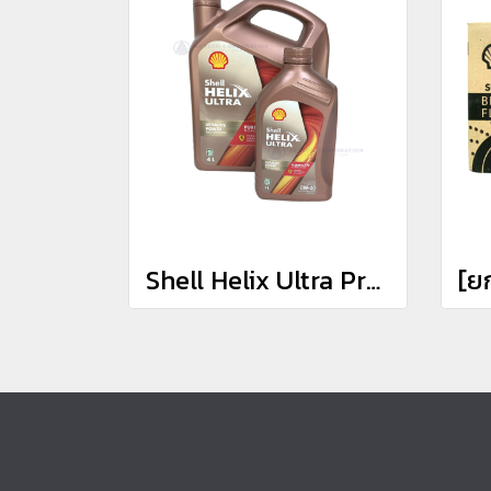
Shell Helix Ultra Premium Synthetic 0W-40 น้ำมันเครื่องสังเคราะห์แท้ 100% เกรดพรีเมี่ยม เบนซิน (4L+1L)