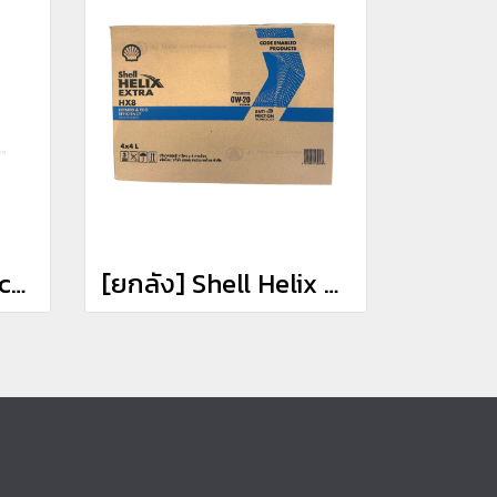
Shell Brake & Clutch Fluid DOT 4 Synthetic น้ำมันเบรค & คลัทช์ มาตราฐานสูง (500ML.)
[ยกลัง] Shell Helix HX8 Fully Synthetic 0W-20 น้ำมันเครื่องสังเคราะห์แท้ 100% เครื่องยนต์เบนซิน (4x3L+1L)