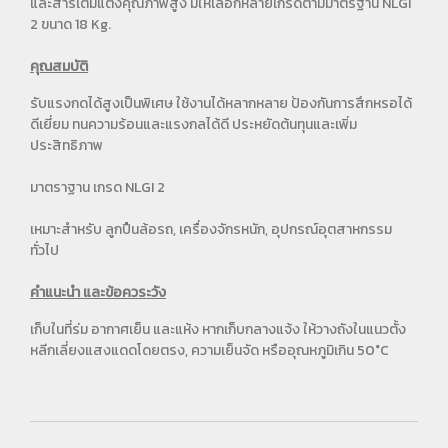
และสารเติมแต่งคุณภาพสูง มีให้เลือกหลายเกรดตามมาตรฐาน NLGI
2 ขนาด 18 Kg.
คุณสมบัติ
รับแรงกดได้สูงเป็นพิเศษ ใช้งานได้หลากหลาย ป้องกันการสึกหรอได้
ดีเยี่ยม ทนความร้อนและแรงกลได้ดี ประหยัดต้นทุนและเพิ่ม
ประสิทธิภาพ
มาตราฐาน เกรด NLGI 2
เหมาะสำหรับ ลูกปืนล้อรถ, เครื่องจักรหนัก, อุปกรณ์อุตสาหกรรม
ทั่วไป
คำแนะนำ และข้อควระวัง
เก็บในที่ร่ม อากาศเย็น และแห้ง หากเก็บกลางแจ้ง ให้วางถังในแนวตั้ง
หลีกเลี่ยงแสงแดดโดยตรง, ความเย็นจัด หรืออุณหภูมิเกิน 50°C