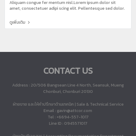
Aliquam congue fer mentum nisl.Lorem ipsum dolor sit
amet, consectetuer adipi scing elit. Pellentesque sed dolor.
ดูเพิ่มเติม
CONTACT US
Address : 20/506 Bangsean Line 4 North, Seansuk, Mueng
Chonburi, Chonburi 20130
ฝ่ายขาย และให้คำปรึกษาด้านเทคนิค | Sale & Technical Service
Email : gavin@attcor.com
Tel : +6694-557-1017
Line ID : 0945571017